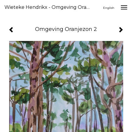
Wieteke Hendrikx - Omgeving Oranjezon 2
Togg
English
navi
Omgeving Oranjezon 2