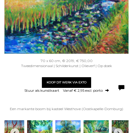
70 x 60 cm, © 2019, € 750,00
Tweedimensionaal | Schilderkunst | Olieverf | Op doek
KOOP DIT WERK VIA EXTO
Stuur als kunstkaart
Vanaf € 2,95 excl. porto
Een markante boom bij kasteel Westhove (Oostkapelle-Domburg)