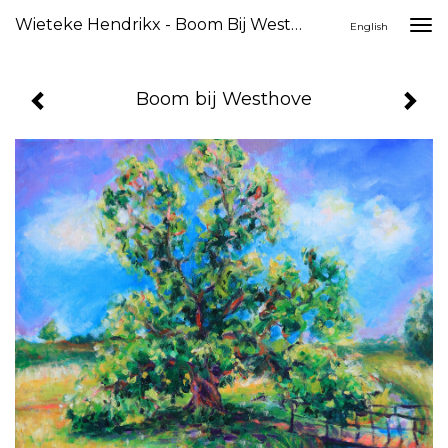
Wieteke Hendrikx - Boom Bij Westhove
Togg
English
navi
Boom bij Westhove