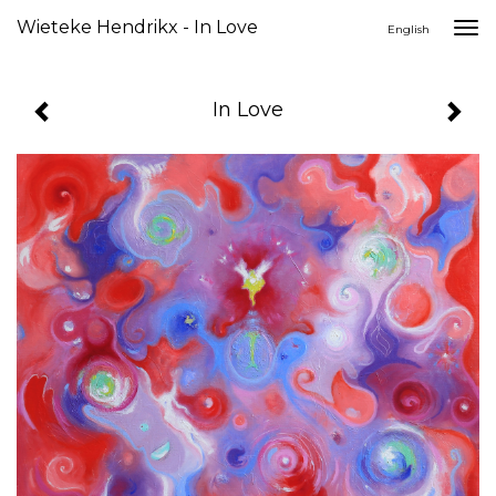
Wieteke Hendrikx - In Love
Togg
English
navi
In Love