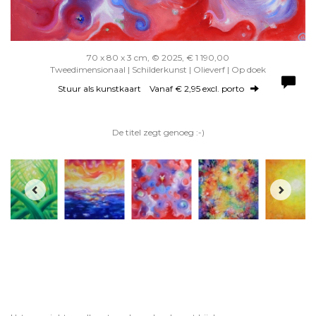
70 x 80 x 3 cm, © 2025, € 1 190,00
Tweedimensionaal | Schilderkunst | Olieverf | Op doek
Stuur als kunstkaart
Vanaf € 2,95 excl. porto
De titel zegt genoeg :-)